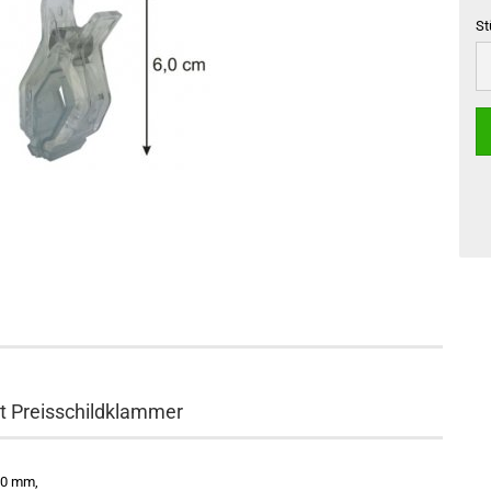
St
St
 Preisschildklammer
80 mm,