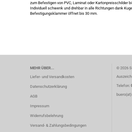
zum Befestigen von PVC, Laminat oder Kartonpreisschilder bi
Individuell schwenk und drehbar in alle Richtungen dank Kuge
Befestigungsklammer öffnet bis 30 mm.
MEHR ÜBER...
© 2026 S
Auszeich
Liefer- und Versandkosten
Telefon:
Datenschutzerklärung
buero(at
AGB
Impressum
Widerrufsbelehrung
Versand- & Zahlungsbedingungen