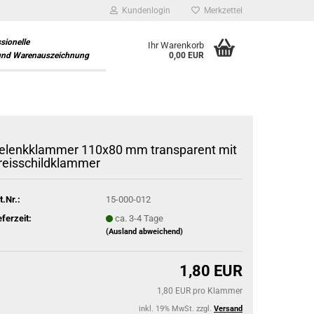
Kundenlogin
Merkzettel
ssionelle
Ihr Warenkorb
und Warenauszeichnung
0,00 EUR
elenkklammer 110x80 mm transparent mit
reisschildklammer
t.Nr.:
15-000-012
eferzeit:
ca. 3-4 Tage
(Ausland abweichend)
1,80 EUR
1,80 EUR pro Klammer
inkl. 19% MwSt. zzgl.
Versand