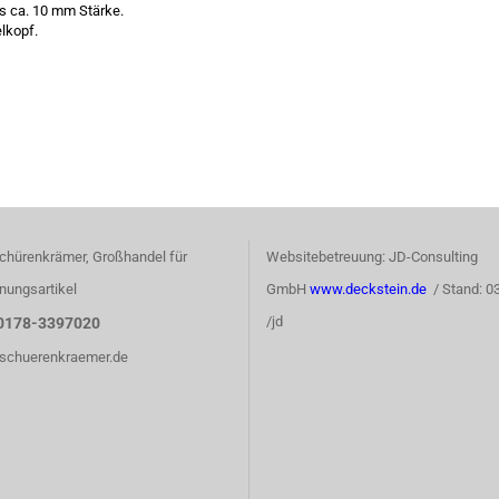
s ca. 10 mm Stärke.
lkopf.
chürenkrämer, Großhandel für
Websitebetreuung: JD-Consulting
nungsartikel
GmbH
www.deckstein.de
/ Stand: 0
/jd
0178-3397020
)schuerenkraemer.de