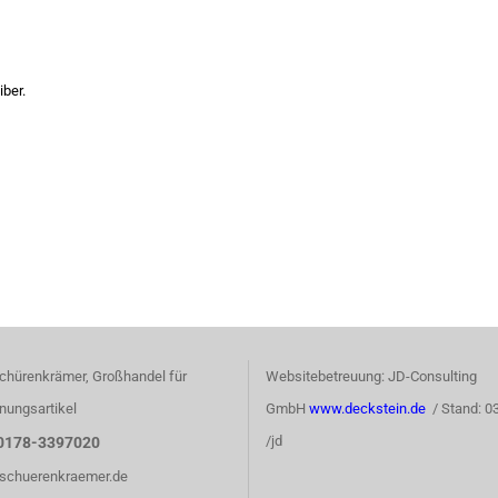
iber.
chürenkrämer, Großhandel für
Websitebetreuung: JD-Consulting
nungsartikel
GmbH
www.deckstein.de
/ Stand: 0
/jd
0178-3397020
)schuerenkraemer.de