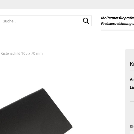
Suche...
Ihr Partner für profe
Preisauszeichnung 
Kistenschild 105 x 70 mm
K
Ar
Li
St