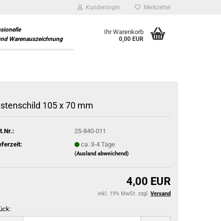
Kundenlogin
Merkzettel
ssionelle
Ihr Warenkorb
und Warenauszeichnung
0,00 EUR
istenschild 105 x 70 mm
t.Nr.:
25-840-011
eferzeit:
ca. 3-4 Tage
(Ausland abweichend)
4,00 EUR
inkl. 19% MwSt. zzgl.
Versand
ück: