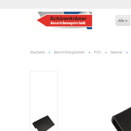
Alle
»
»
»
»
Startseite
Beschriftungstafeln
PVC
Neutral