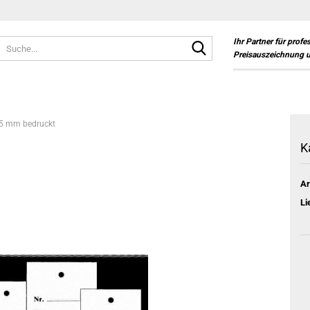
Suche...
Ihr Partner für profe
Preisauszeichnung 
45 mm bedruckt
K
Ar
Li