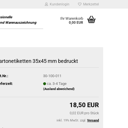
Kundenlogin
Merkzettel
ssionelle
Ihr Warenkorb
und Warenauszeichnung
0,00 EUR
artonetiketten 35x45 mm bedruckt
t.Nr.:
30-100-011
eferzeit:
ca. 3-4 Tage
(Ausland abweichend)
18,50 EUR
0,02 EUR pro Stück
inkl. 19% MwSt. zzgl.
Versand