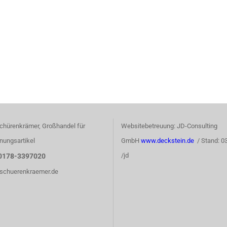
chürenkrämer, Großhandel für
Websitebetreuung: JD-Consulting
nungsartikel
GmbH
www.deckstein.de
/ Stand: 0
/jd
0178-3397020
)schuerenkraemer.de