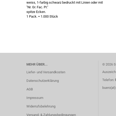
weiss, 1-farbig schwarz bedruckt mit Linien oder mit
"Nr. Gr. Fac. Pr."
spitze Ecken.
1 Pack. = 1.000 Stück
MEHR ÜBER...
© 2026 S
Auszeich
Liefer- und Versandkosten
Telefon:
Datenschutzerklärung
buero(at
AGB
Impressum
Widerrufsbelehrung
Versand- & Zahlungsbedingungen