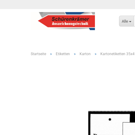
Alle
»
»
»
Startseite
Etiketten
Karton
Kartonetiketten 35x