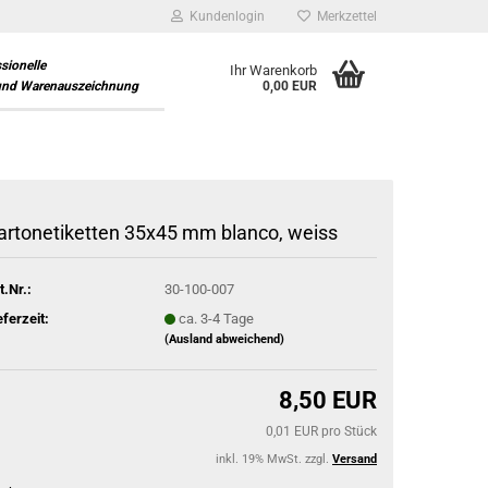
Kundenlogin
Merkzettel
ssionelle
Ihr Warenkorb
und Warenauszeichnung
0,00 EUR
artonetiketten 35x45 mm blanco, weiss
t.Nr.:
30-100-007
eferzeit:
ca. 3-4 Tage
(Ausland abweichend)
8,50 EUR
0,01 EUR pro Stück
inkl. 19% MwSt. zzgl.
Versand