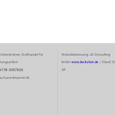
chürenkrämer, Großhandel für
Websitebetreuung: JD-Consulting
nungsartikel
GmbH
www.deckstein.de
/ Stand: 0
/jd
0178-3397020
)schuerenkraemer.de