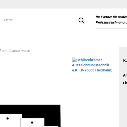
Suche...
Ihr Partner für profe
Preisauszeichnung 
45 mm blanco, weiss
K
Ar
Li