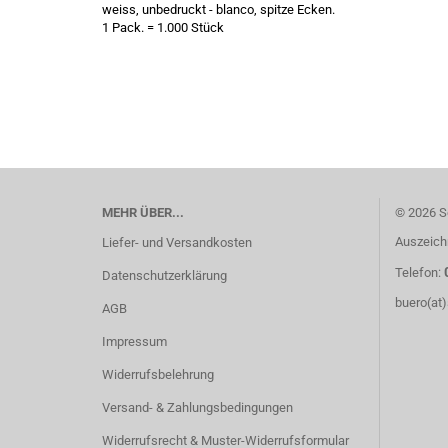
weiss, unbedruckt - blanco, spitze Ecken.
1 Pack. = 1.000 Stück
MEHR ÜBER...
© 2026 S
Auszeich
Liefer- und Versandkosten
Telefon:
Datenschutzerklärung
buero(at
AGB
Impressum
Widerrufsbelehrung
Versand- & Zahlungsbedingungen
Widerrufsrecht & Muster-Widerrufsformular