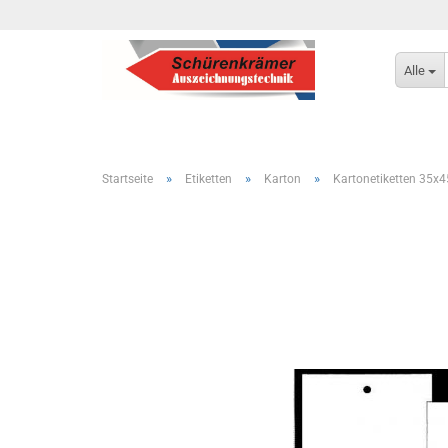
Alle
»
»
»
Startseite
Etiketten
Karton
Kartonetiketten 35x