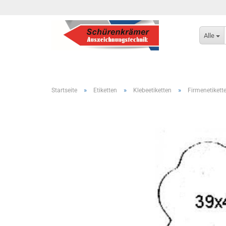
Alle
»
»
»
Startseite
Etiketten
Klebeetiketten
Firmenetikett