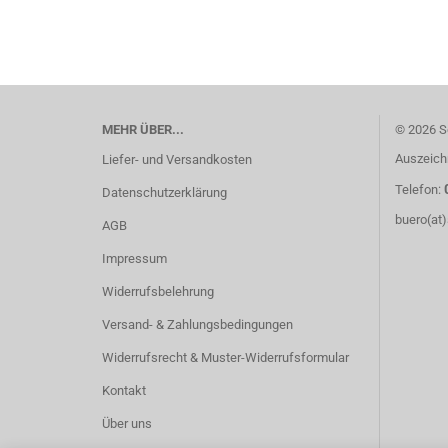
MEHR ÜBER...
© 2026 S
Auszeich
Liefer- und Versandkosten
Telefon:
Datenschutzerklärung
buero(at
AGB
Impressum
Widerrufsbelehrung
Versand- & Zahlungsbedingungen
Widerrufsrecht & Muster-Widerrufsformular
Kontakt
Über uns