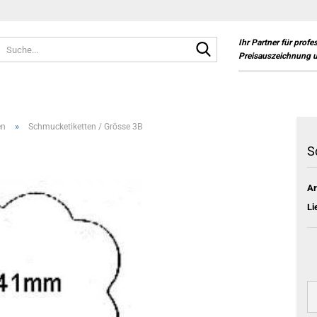
Suche...
Ihr Partner für profe
Preisauszeichnung 
»
en
Schmucketiketten / Grösse 3B
S
Ar
Li