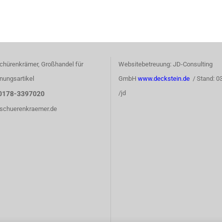
chürenkrämer, Großhandel für
Websitebetreuung: JD-Consulting
nungsartikel
GmbH
www.deckstein.de
/ Stand: 0
/jd
0178-3397020
)schuerenkraemer.de