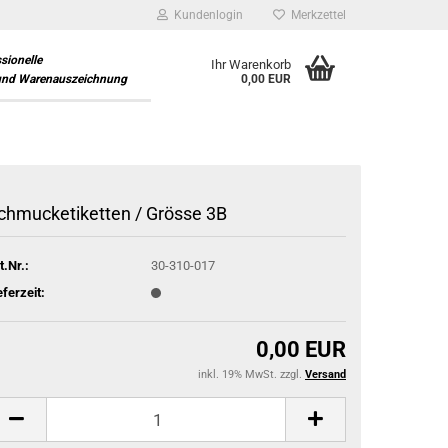
Kundenlogin
Merkzettel
ssionelle
Ihr Warenkorb
und Warenauszeichnung
0,00 EUR
chmucketiketten / Grösse 3B
t.Nr.:
30-310-017
eferzeit:
0,00 EUR
inkl. 19% MwSt. zzgl.
Versand