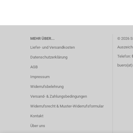
MEHR ÜBER...
© 2026 S
Auszeich
Liefer- und Versandkosten
Telefon:
Datenschutzerklärung
buero(at
AGB
Impressum
Widerrufsbelehrung
Versand- & Zahlungsbedingungen
Widerrufsrecht & Muster-Widerrufsformular
Kontakt
Über uns