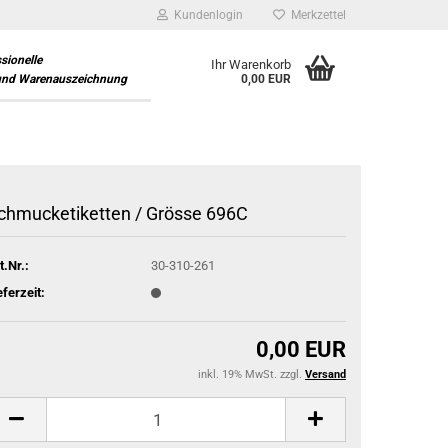
Kundenlogin
Merkzettel
ssionelle
Ihr Warenkorb
und Warenauszeichnung
0,00 EUR
chmucketiketten / Grösse 696C
t.Nr.:
30-310-261
eferzeit:
0,00 EUR
inkl. 19% MwSt. zzgl.
Versand