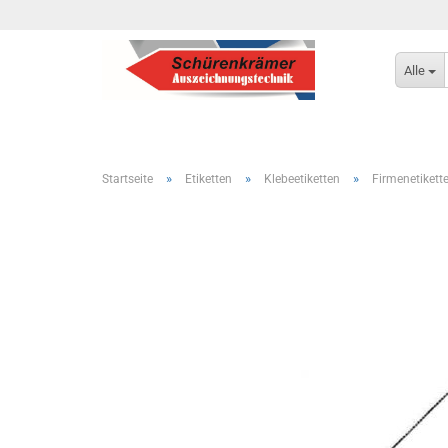
Alle
»
»
»
Startseite
Etiketten
Klebeetiketten
Firmenetikett