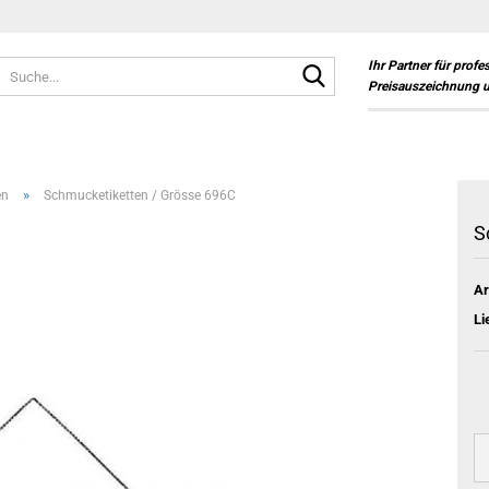
Suche...
Ihr Partner für profe
Preisauszeichnung 
»
en
Schmucketiketten / Grösse 696C
S
Ar
Li