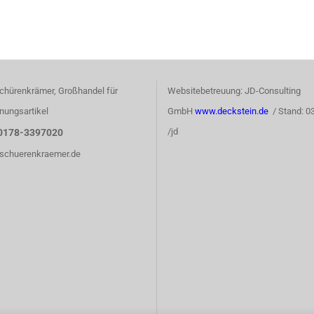
chürenkrämer, Großhandel für
Websitebetreuung: JD-Consulting
nungsartikel
GmbH
www.deckstein.de
/ Stand: 0
/jd
0178-3397020
)schuerenkraemer.de