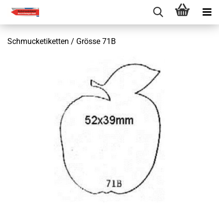
Schmucketiketten / Grösse 71B