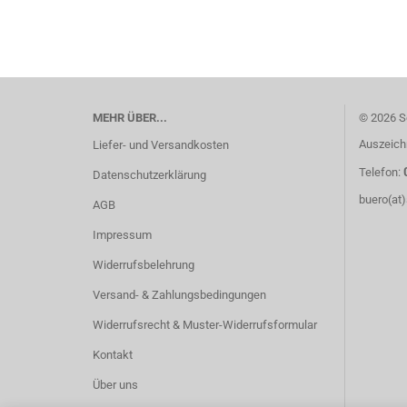
MEHR ÜBER...
© 2026 S
Auszeich
Liefer- und Versandkosten
Telefon:
Datenschutzerklärung
buero(at
AGB
Impressum
Widerrufsbelehrung
Versand- & Zahlungsbedingungen
Widerrufsrecht & Muster-Widerrufsformular
Kontakt
Über uns