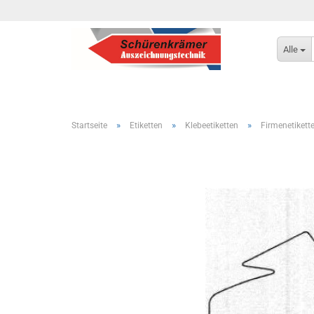
Alle
»
»
»
Startseite
Etiketten
Klebeetiketten
Firmenetikett