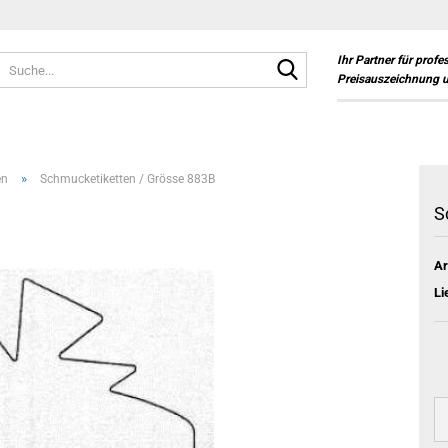
Suche...
Ihr Partner für profe
Preisauszeichnung 
»
en
Schmucketiketten / Grösse 883B
S
Ar
Li