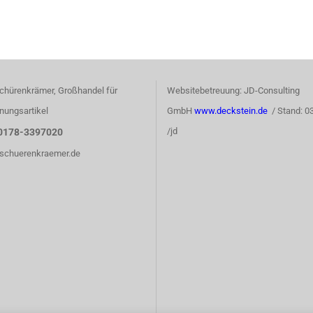
chürenkrämer, Großhandel für
Websitebetreuung: JD-Consulting
nungsartikel
GmbH
www.deckstein.de
/ Stand: 0
/jd
0178-3397020
)schuerenkraemer.de