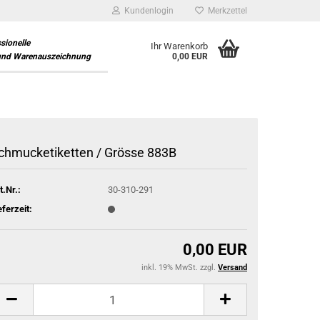
Kundenlogin
Merkzettel
ssionelle
Ihr Warenkorb
und Warenauszeichnung
0,00 EUR
chmucketiketten / Grösse 883B
t.Nr.:
30-310-291
eferzeit:
0,00 EUR
inkl. 19% MwSt. zzgl.
Versand