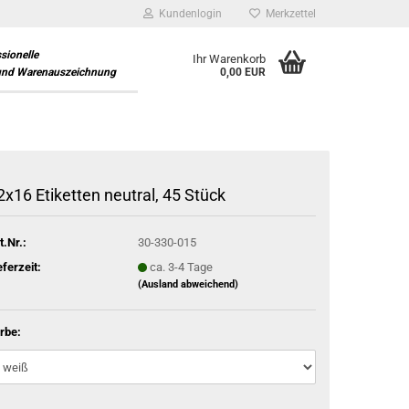
Kundenlogin
Merkzettel
ssionelle
Ihr Warenkorb
und Warenauszeichnung
0,00 EUR
2x16 Etiketten neutral, 45 Stück
t.Nr.:
30-330-015
eferzeit:
ca. 3-4 Tage
(Ausland abweichend)
rbe: