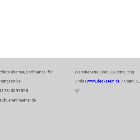
chürenkrämer, Großhandel für
Websitebetreuung: JD-Consulting
nungsartikel
GmbH
www.deckstein.de
/ Stand: 0
/jd
0178-3397020
)schuerenkraemer.de