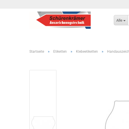
Alle
»
»
»
Startseite
Etiketten
Klebeetiketten
Handauszeich