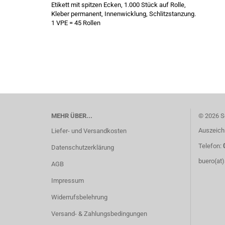
Etikett mit spitzen Ecken, 1.000 Stück auf Rolle,
Kleber permanent, Innenwicklung, Schlitzstanzung.
1 VPE = 45 Rollen
MEHR ÜBER...
© 2026 S
Auszeich
Liefer- und Versandkosten
Telefon:
Datenschutzerklärung
buero(at
AGB
Impressum
Widerrufsbelehrung
Versand- & Zahlungsbedingungen