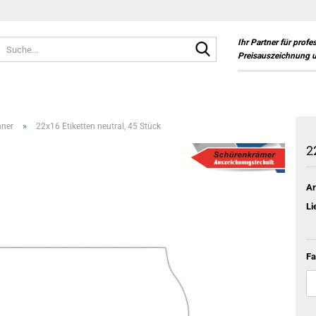
Suche...
Ihr Partner für profe
Preisauszeichnung 
»
ner
22x16 Etiketten neutral, 45 Stück
2
Ar
Li
Fa