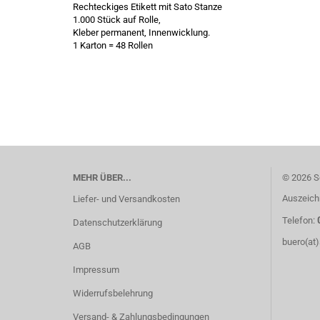
Rechteckiges Etikett mit Sato Stanze
1.000 Stück auf Rolle,
Kleber permanent, Innenwicklung.
1 Karton = 48 Rollen
MEHR ÜBER...
© 2026 S
Auszeich
Liefer- und Versandkosten
Telefon:
Datenschutzerklärung
buero(at
AGB
Impressum
Widerrufsbelehrung
Versand- & Zahlungsbedingungen