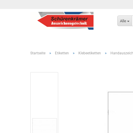
Alle
»
»
»
Startseite
Etiketten
Klebeetiketten
Handauszeich