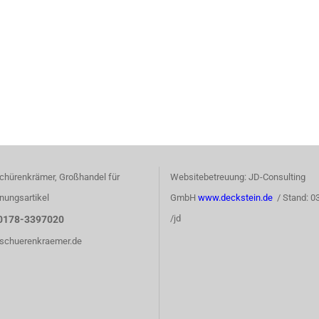
chürenkrämer, Großhandel für
Websitebetreuung: JD-Consulting
nungsartikel
GmbH
www.deckstein.de
/ Stand: 0
/jd
0178-3397020
)schuerenkraemer.de