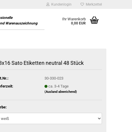
Kundenlogin
Merkzettel
ssionelle
Ihr Warenkorb
und Warenauszeichnung
0,00 EUR
3x16 Sato Etiketten neutral 48 Stück
t.Nr.:
30-330-023
eferzeit:
ca. 3-4 Tage
(Ausland abweichend)
rbe: