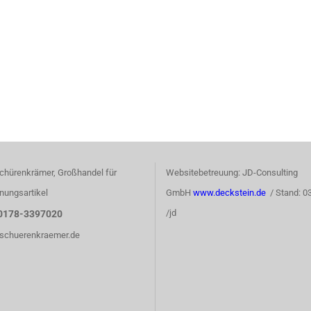
chürenkrämer, Großhandel für
Websitebetreuung: JD-Consulting
nungsartikel
GmbH
www.deckstein.de
/ Stand: 0
/jd
0178-3397020
)schuerenkraemer.de