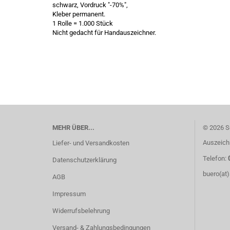
schwarz, Vordruck "-70%",
Kleber permanent.
1 Rolle = 1.000 Stück
Nicht gedacht für Handauszeichner.
MEHR ÜBER...
© 2026 S
Auszeich
Liefer- und Versandkosten
Telefon:
Datenschutzerklärung
buero(at
AGB
Impressum
Widerrufsbelehrung
Versand- & Zahlungsbedingungen