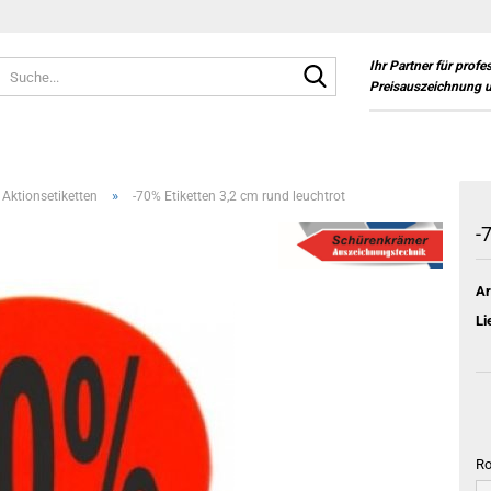
Suche...
Ihr Partner für profe
Preisauszeichnung 
»
 Aktionsetiketten
-70% Etiketten 3,2 cm rund leuchtrot
-
Ar
Li
Ro