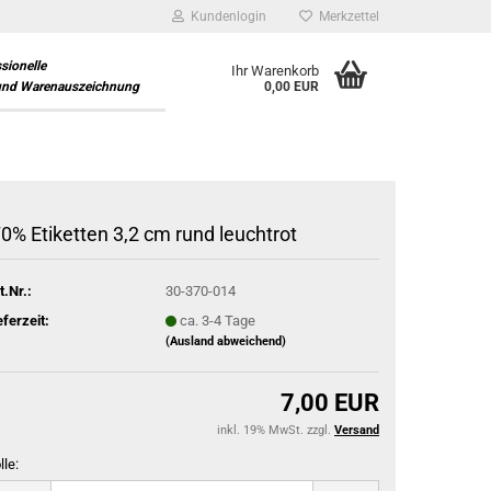
Kundenlogin
Merkzettel
ssionelle
Ihr Warenkorb
und Warenauszeichnung
0,00 EUR
70% Etiketten 3,2 cm rund leuchtrot
t.Nr.:
30-370-014
eferzeit:
ca. 3-4 Tage
(Ausland abweichend)
7,00 EUR
inkl. 19% MwSt. zzgl.
Versand
lle: