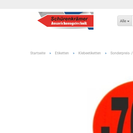
Alle
»
»
»
Startseite
Etiketten
Klebeetiketten
Sonderpreis- /