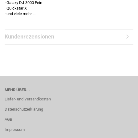
· Galaxy DJ-3000 Fein
· Quickstar X
· und viele mehr ...
Kundenrezensionen
MEHR ÜBER...
Liefer- und Versandkosten
Datenschutzerklärung
AGB
Impressum