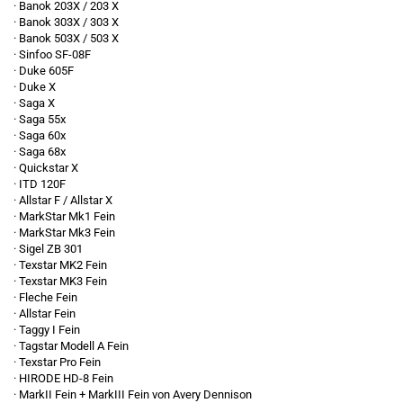
· Banok 203X / 203 X
· Banok 303X / 303 X
· Banok 503X / 503 X
· Sinfoo SF-08F
· Duke 605F
· Duke X
· Saga X
· Saga 55x
· Saga 60x
· Saga 68x
· Quickstar X
· ITD 120F
· Allstar F / Allstar X
· MarkStar Mk1 Fein
· MarkStar Mk3 Fein
· Sigel ZB 301
· Texstar MK2 Fein
· Texstar MK3 Fein
· Fleche Fein
· Allstar Fein
· Taggy I Fein
· Tagstar Modell A Fein
· Texstar Pro Fein
· HIRODE HD-8 Fein
· MarkII Fein + MarkIII Fein von Avery Dennison