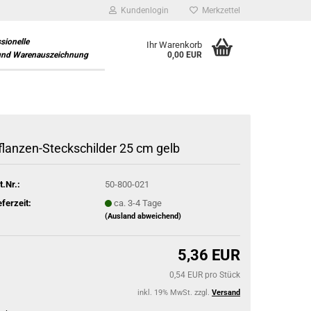
Kundenlogin
Merkzettel
ssionelle
Ihr Warenkorb
und Warenauszeichnung
0,00 EUR
flanzen-Steckschilder 25 cm gelb
t.Nr.:
50-800-021
eferzeit:
ca. 3-4 Tage
(Ausland abweichend)
5,36 EUR
0,54 EUR pro Stück
inkl. 19% MwSt. zzgl.
Versand