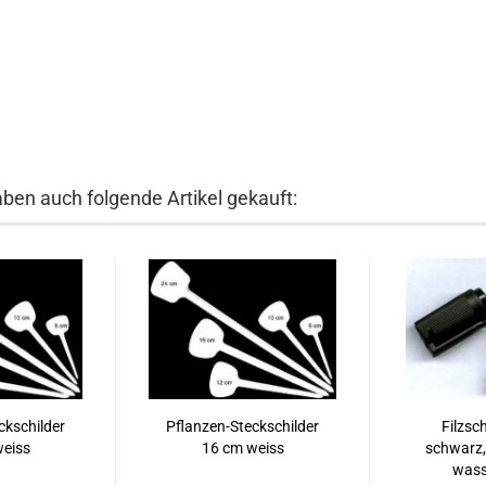
aben auch folgende Artikel gekauft:
ckschilder
Pflanzen-Steckschilder
Filzsc
eiss
16 cm weiss
schwarz,
wass