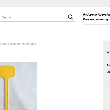
Suche...
Ihr Partner für profe
Preisauszeichnung 
en-Steckschilder 25 cm gelb
P
Ar
Li