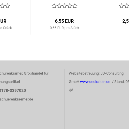
EUR
6,55 EUR
2,
ro Stück
0,66 EUR pro Stück
chürenkrämer, Großhandel für
Websitebetreuung: JD-Consulting
nungsartikel
GmbH
www.deckstein.de
/ Stand: 0
/jd
0178-3397020
)schuerenkraemer.de