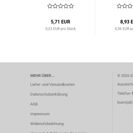
5,71 EUR
8,93 
0,23 EUR pro Stück
0,36 EUR p
MEHR ÜBER...
© 2026 S
Auszeich
Liefer- und Versandkosten
Telefon:
Datenschutzerklärung
buero(at
AGB
Impressum
Widerrufsbelehrung