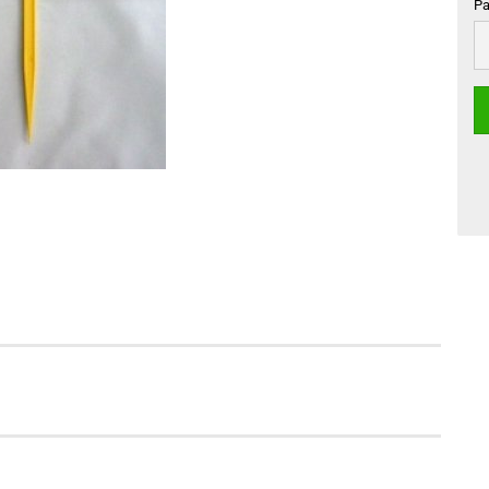
Pa
Pa