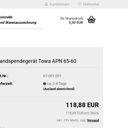
Kundenlogin
Merkzettel
ssionelle
Ihr Warenkorb
und Warenauszeichnung
0,00 EUR
andspendegerät Towa APN 65-60
t.Nr.:
67-001-001
eferzeit:
ca. 3-4 Tage
(Ausland abweichend)
118,88 EUR
118,88 EUR pro Stück
inkl. 19% MwSt. zzgl.
Versand