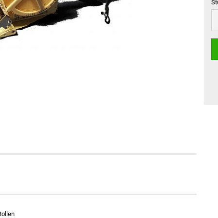
St
St
Rollen