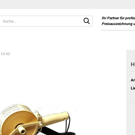
Suche...
Ihr Partner für profe
Preisauszeichnung 
 65-60
H
Ar
Li