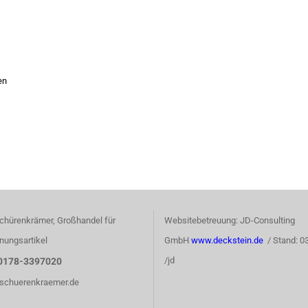
en
chürenkrämer, Großhandel für
Websitebetreuung: JD-Consulting
nungsartikel
GmbH
www.deckstein.de
/ Stand: 0
/jd
0178-3397020
)schuerenkraemer.de